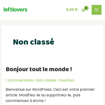
Aller
MAI
au
0,00
€
MEN
contenu
Non classé
Bonjour tout le monde !
Bonjour
tout
le
1 commentaire
/
Non classé
/
toukheir
monde !
Bienvenue sur WordPress. Ceci est votre premier
article. Modifiez-le ou supprimez-le, puis
commencez à écrire !